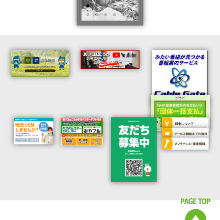
あん
のこ
特
スーパ
と
集：
第二
ーヒー
第二
日本映画
次世
ロー
専門チャ
次世
界大
ンネル
MAX【仮
8/16（日）
界大
戦全
面ライ
21:00～ほ
か
戦
史
ダー・
Click
by
Here
ナショナ
スーパ
ルジオグ
ト
ー戦隊
ラフィッ
ク
ム・
特集】
8/10（月）
23:00～ほ
ハン
東映チャンネル
か
（オプションチ
クス
Click
ャンネル）で８
Here
月放送
ヒストリ
ーチャン
Click Here
ネル ８
月の毎週
日曜
13:00～他
Click