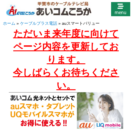
menu
ホーム
»
ケーブルプラス電話
»
auスマートバリュー
ただいま来年度に向けて
ページ内容を更新してお
ります。
今しばらくお待ちくださ
い。