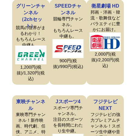
グリーンチャ
SPEEDチャ
衛星劇場 HD
邦画・洋画・韓
ンネル
ンネル
流・歌舞伎など
競輪専門チャン
（2chセッ
バラエティに豊
ネル。
ト）
競馬の世界がま
かにお届け。
もちろんレース
るわかり！
中継も。
もちろんレース
中継も。
2,000円(税
抜)/2,200円(税
900円(税
込)
抜)/990円(税込)
1,200円(税
抜)/1,320円(税
込)
東映チャンネ
Jスポーツ4
フジテレビ
スポーツ専門チ
ル
NEXT
ャンネル。
東映専門チャン
フジテレビの強
注目のスポーツ
ネル！新作映
力プレミアムチ
を長時間にわた
画、時代劇、任
ャンネル！スポ
り生中継。
侠、アニメ、特
ーツ生中継や音