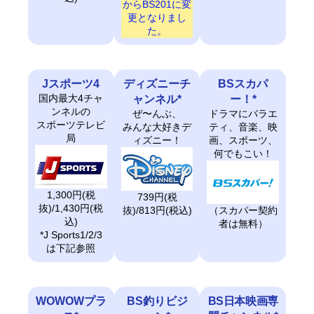
からBS201に変
更となりまし
た。
Jスポーツ4
ディズニーチ
BSスカパ
国内最大4チャ
ャンネル*
ー！*
ンネルの
ぜ〜んぶ、
ドラマにバラエ
スポーツテレビ
みんな大好きデ
ティ、音楽、映
局
ィズニー！
画、スポーツ、
何でもこい！
1,300円(税
739円(税
抜)/1,430円(税
抜)/813円(税込)
（スカパー契約
込)
者は無料）
*J Sports1/2/3
は下記参照
WOWOWプラ
BS釣りビジ
BS日本映画専