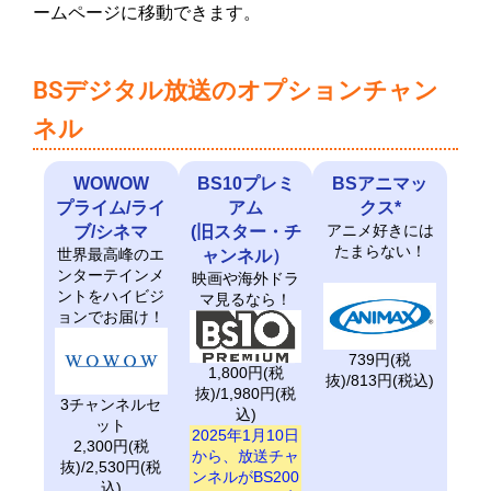
ームページに移動できます。
BSデジタル放送のオプションチャン
ネル
WOWOW
BS10プレミ
BSアニマッ
プライム/ライ
アム
クス*
アニメ好きには
ブ/シネマ
(旧スター・チ
たまらない！
世界最高峰のエ
ャンネル）
ンターテインメ
映画や海外ドラ
ントをハイビジ
マ見るなら！
ョンでお届け！
739円(税
1,800円(税
抜)/813円(税込)
抜)/1,980円(税
3チャンネルセ
込)
ット
2025年1月10日
2,300円(税
から、放送チャ
抜)/2,530円(税
ンネルがBS200
込)