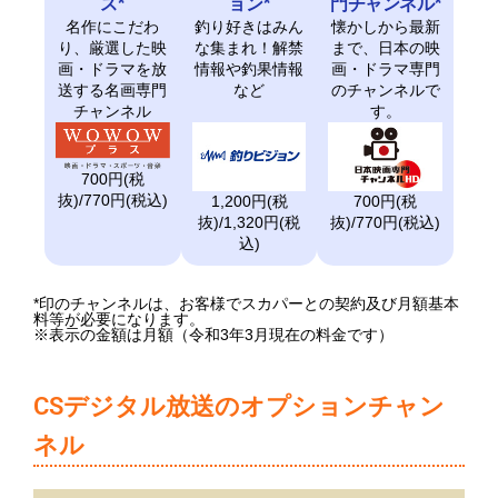
ス*
ョン*
門チャンネル*
名作にこだわ
釣り好きはみん
懐かしから最新
り、厳選した映
な集まれ！解禁
まで、日本の映
画・ドラマを放
情報や釣果情報
画・ドラマ専門
送する名画専門
など
のチャンネルで
チャンネル
す。
700円(税
抜)/770円(税込)
1,200円(税
700円(税
抜)/1,320円(税
抜)/770円(税込)
込)
*印のチャンネルは、お客様でスカパーとの契約及び月額基本
料等が必要になります。
※表示の金額は月額（令和3年3月現在の料金です）
CSデジタル放送のオプションチャン
ネル