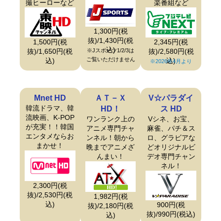
撮ヒーローなど
楽番組など
1,300円(税
抜)/1,430円(税
1,500円(税
2,345円(税
込)
抜)/1,650円(税
※Jスポーツ1/2/3は
抜)/2,580円(税
ご覧いただけません
込)
込)
※2026年4月より
Mnet HD
ＡＴ－Ｘ
V☆パラダイ
韓流ドラマ、韓
HD！
ス HD
流映画、K-POP
ワンランク上の
Vシネ、お宝、
が充実！！韓国
アニメ専門チャ
麻雀、パチ＆ス
エンタメならお
ンネル！朝から
ロ、グラビアな
まかせ！
晩までアニメざ
どオリジナルビ
んまい！
デオ専門チャン
ネル！
2,300円(税
抜)/2,530円(税
1,982円(税
込)
900円(税
抜)/2,180円(税
抜)/990円(税込)
込)