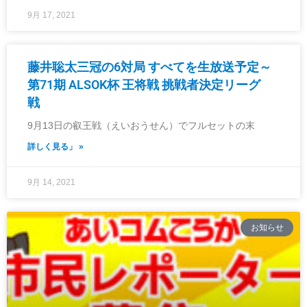
9月 17, 2021
藤井聡太三冠の6対局 すべてを生放送予定～
第71期 ALSOK杯 王将戦 挑戦者決定リーグ
戦
9月13日の叡王戦（えいおうせん）でフルセットの末
詳しく見る」 »
9月 14, 2021
お知らせ