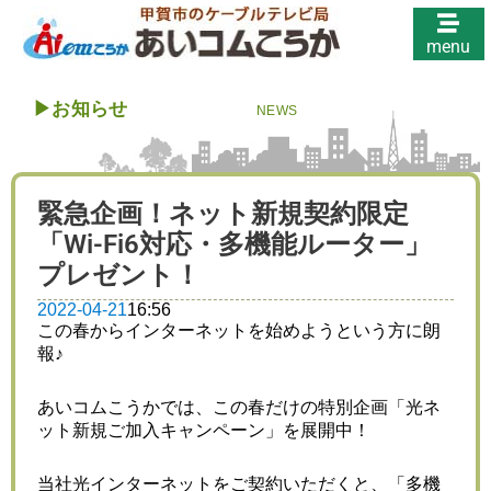
menu
▶︎
お知らせ
NEWS
緊急企画！ネット新規契約限定
「Wi-Fi6対応・多機能ルーター」
プレゼント！
2022-04-21
16:56
この春からインターネットを始めようという方に朗
報♪
あいコムこうかでは、この春だけの特別企画「光ネ
ット新規ご加入キャンペーン」を展開中！
当社光インターネットをご契約いただくと、「多機