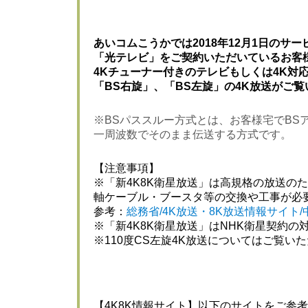
あいコムこうかでは2018年12月1日のサ
「光テレビ」をご契約いただいているお客
4Kチューナー付きのテレビもしくは4K対
「BS右旋」、「BS左旋」の4K放送がご
※BSパススルー方式とは、お客様宅でBS
一周波数でそのまま伝送する方式です。
【注意事項】
※「新4K8K衛星放送」は高規格の放送の
軸ケーブル・ブースタ等の交換や工事が必
参考：
総務省/4K放送・8K放送情報サイト
※「新4K8K衛星放送」はNHK衛星契約の
※110度CS左旋4K放送についてはご覧い
【4K8K情報サイト】以下のサイトをご参