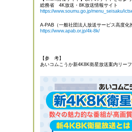
総務省 4K放送・8K放送情報サイト
https://www.soumu.go.jp/menu_seisaku/icts
A-PAB（一般社団法人放送サービス高度化
https://www.apab.or.jp/4k-8k/
【参 考】
あいコムこうか新4K8K衛星放送案内リー