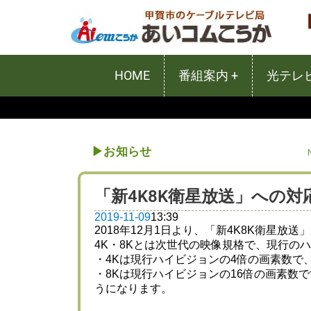
HOME
番組案内 +
光テレビ
▶︎
お知らせ
「新4K8K衛星放送」への
2019-11-09
13:39
2018年12月1日より、「新4K8K衛星放
4K・8Kとは次世代の映像規格で、現行の
・4Kは現行ハイビジョンの4倍の画素数で
・8Kは現行ハイビジョンの16倍の画素数
うになります。