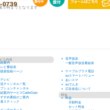
後５時までとなります
音声放送
ビス内容
番組案内
一般音声放送番組表
テレビ番組表
ケーブルプラス電話
視聴者投稿ページ
auスマートバリュー
光テレビ
あいスマ
放送チャンネル一覧
auでんき
オプションチャンネル
広告放送について
組案内サービスCableGate
料金
おすすめ番組のご案内
料金
忍者スティック
月額料金
セット料金
光インターネット