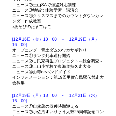
ニュース②土山SAで強盗対応訓練
ニュース③地域で体験学習 講演会
ニュース④クリスマスまでのカウントダウンカレ
ンダー作成教室
♪あそびのたまてばこ
[12月16日（金）18：00 ～ 12月19日（月）
16：00]
オープニング：青土ダムのワカサギ釣り
ニュース①サンタ列車運行開始
ニュース②古民家再生プロジェクト～総合調査～
ニュース③土山小学校で東海道持久走大会
ニュース④お寺deハンドメイド
インフォメーション：第19回甲賀市民駅伝競走大
会募集
[12月19日（月）18：00 ～ 12月21日（水）
16：00]
ニュース①自然薯の収穫時期迎える
ニュース②小佐治すいりょう太鼓25周年記念コン