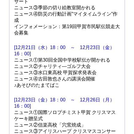
サート
ニュース③季節の切り絵教室開かれる
ニュース④防災の行動計画”マイタイムライン”作
成
インフォメーション：第19回甲賀市民駅伝競走大
会募集
[12月21日（水）18：00 ～ 12月23日（金）
16：00]
ニュース①第30回全国中学校駅伝が開かれる
ニュース②チャリティ―ゴルフ大会
ニュース③水口東高校 甲賀探求発表会
ニュース④古田敦也さんの講演会開催
♪あそびのたまてばこ
[12月23日（金）18：00 ～ 12月26日（月）
16：00]
ニュース①国際ソロプチミスト甲賀 クリスマス
ケーキ贈呈式
ニュース②信楽高校「穴窯焼成」
ニュース③アイリスハープ クリスマスコンサー