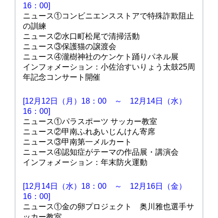
16：00]
ニュース①コンビニエンスストアで特殊詐欺阻止
の訓練
ニュース②水口町松尾で清掃活動
ニュース③保護猫の譲渡会
ニュース④瀧樹神社のケンケト踊りパネル展
インフォメーション：小佐治すいりょう太鼓25周
年記念コンサート開催
[12月12日（月）18：00 ～ 12月14日（水）
16：00]
ニュース①パラスポーツ サッカー教室
ニュース②甲南ふれあいじんけん寄席
ニュース③甲南第一メルカート
ニュース④認知症がテーマの作品展・講演会
インフォメーション：年末防火運動
[12月14日（水）18：00 ～ 12月16日（金）
16：00]
ニュース①金の卵プロジェクト 奥川雅也選手サ
ッカー教室