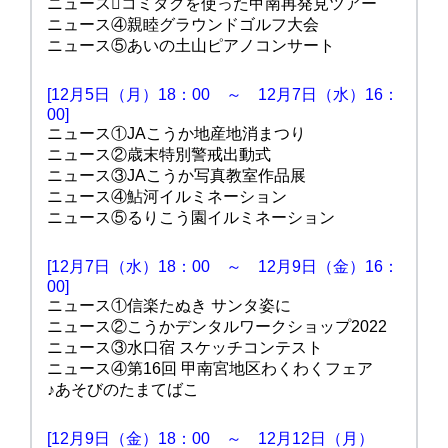
ニュース③͡コミタクを使った甲南再発見ツアー
ニュース④親睦グラウンドゴルフ大会
ニュース⑤あいの土山ピアノコンサート
[12月5日（月）18：00 ～ 12月7日（水）16：
00]
ニュース①JAこうか地産地消まつり
ニュース②歳末特別警戒出動式
ニュース③JAこうか写真教室作品展
ニュース④鮎河イルミネーション
ニュース⑤るりこう園イルミネーション
[12月7日（水）18：00 ～ 12月9日（金）16：
00]
ニュース①信楽たぬき サンタ姿に
ニュース②こうかデンタルワークショップ2022
ニュース③水口宿 スケッチコンテスト
ニュース④第16回 甲南宮地区わくわくフェア
♪あそびのたまてばこ
[12月9日（金）18：00 ～ 12月12日（月）